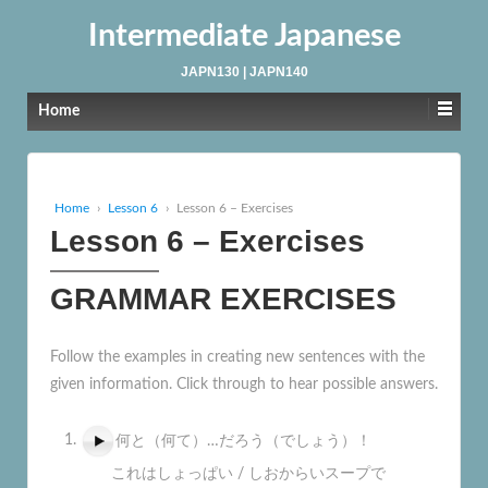
Intermediate Japanese
JAPN130 | JAPN140
Home
Home
›
Lesson 6
›
Lesson 6 – Exercises
Lesson 6 – Exercises
GRAMMAR EXERCISES
Follow the examples in creating new sentences with the
given information. Click through to hear possible answers.
何と（何て）…だろう（でしょう）！
これはしょっぱい / しおからいスープで