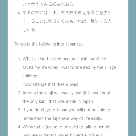
いと考えてみる必要がある。
学者の中には、小、中学校で教える漢字を少な
くすることに賛成する人もいれば、反対する人
もいる。
Translate the following into Japanese.
What a kind-hearted person Urashima is! He
saved my life when I was tormented by the village
children.
How strange that dream was!
Among the kanji we usually use 働 is just about
the only kanji that was made in Japan
If you don’t go to Japan you will not be able to
understand the Japanese way of life easily.
We are able (came to be able) to talk to people
who are in distant places by virtue of Bell’s